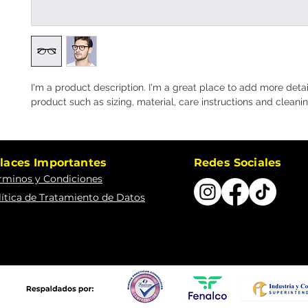
I'm a product description. I'm a great place to add more detai
product such as sizing, material, care instructions and cleanin
laces Importantes
Redes Sociales
rminos y Condiciones
lítica de Tratamiento de Datos